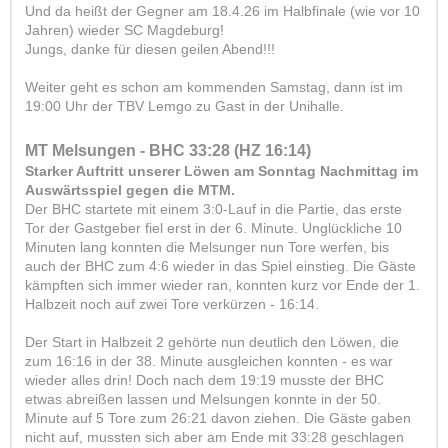
Und da heißt der Gegner am 18.4.26 im Halbfinale (wie vor 10
Jahren) wieder SC Magdeburg!
Jungs, danke für diesen geilen Abend!!!
Weiter geht es schon am kommenden Samstag, dann ist im
19:00 Uhr der TBV Lemgo zu Gast in der Unihalle.
MT Melsungen - BHC 33:28 (HZ 16:14)
Starker Auftritt unserer Löwen am Sonntag Nachmittag im
Auswärtsspiel gegen die MTM.
Der BHC startete mit einem 3:0-Lauf in die Partie, das erste
Tor der Gastgeber fiel erst in der 6. Minute. Unglückliche 10
Minuten lang konnten die Melsunger nun Tore werfen, bis
auch der BHC zum 4:6 wieder in das Spiel einstieg. Die Gäste
kämpften sich immer wieder ran, konnten kurz vor Ende der 1.
Halbzeit noch auf zwei Tore verkürzen - 16:14.
Der Start in Halbzeit 2 gehörte nun deutlich den Löwen, die
zum 16:16 in der 38. Minute ausgleichen konnten - es war
wieder alles drin! Doch nach dem 19:19 musste der BHC
etwas abreißen lassen und Melsungen konnte in der 50.
Minute auf 5 Tore zum 26:21 davon ziehen. Die Gäste gaben
nicht auf, mussten sich aber am Ende mit 33:28 geschlagen