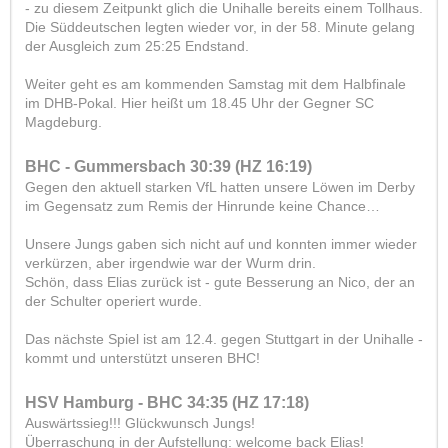
- zu diesem Zeitpunkt glich die Unihalle bereits einem Tollhaus.
Die Süddeutschen legten wieder vor, in der 58. Minute gelang
der Ausgleich zum 25:25 Endstand.
Weiter geht es am kommenden Samstag mit dem Halbfinale
im DHB-Pokal. Hier heißt um 18.45 Uhr der Gegner SC
Magdeburg.
BHC - Gummersbach 30:39 (HZ 16:19)
Gegen den aktuell starken VfL hatten unsere Löwen im Derby
im Gegensatz zum Remis der Hinrunde keine Chance…
Unsere Jungs gaben sich nicht auf und konnten immer wieder
verkürzen, aber irgendwie war der Wurm drin.
Schön, dass Elias zurück ist - gute Besserung an Nico, der an
der Schulter operiert wurde.
Das nächste Spiel ist am 12.4. gegen Stuttgart in der Unihalle -
kommt und unterstützt unseren BHC!
HSV Hamburg - BHC 34:35 (HZ 17:18)
Auswärtssieg!!! Glückwunsch Jungs!
Überraschung in der Aufstellung: welcome back Elias!