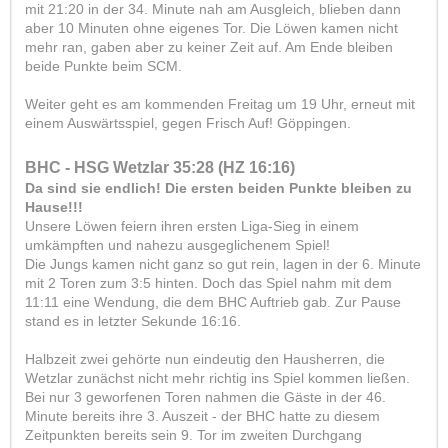
mit 21:20 in der 34. Minute nah am Ausgleich, blieben dann
aber 10 Minuten ohne eigenes Tor. Die Löwen kamen nicht
mehr ran, gaben aber zu keiner Zeit auf. Am Ende bleiben
beide Punkte beim SCM.
Weiter geht es am kommenden Freitag um 19 Uhr, erneut mit
einem Auswärtsspiel, gegen Frisch Auf! Göppingen.
BHC - HSG Wetzlar 35:28 (HZ 16:16)
Da sind sie endlich! Die ersten beiden Punkte bleiben zu
Hause!!!
Unsere Löwen feiern ihren ersten Liga-Sieg in einem
umkämpften und nahezu ausgeglichenem Spiel!
Die Jungs kamen nicht ganz so gut rein, lagen in der 6. Minute
mit 2 Toren zum 3:5 hinten. Doch das Spiel nahm mit dem
11:11 eine Wendung, die dem BHC Auftrieb gab. Zur Pause
stand es in letzter Sekunde 16:16.
Halbzeit zwei gehörte nun eindeutig den Hausherren, die
Wetzlar zunächst nicht mehr richtig ins Spiel kommen ließen.
Bei nur 3 geworfenen Toren nahmen die Gäste in der 46.
Minute bereits ihre 3. Auszeit - der BHC hatte zu diesem
Zeitpunkten bereits sein 9. Tor im zweiten Durchgang