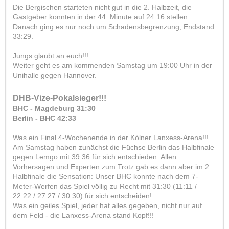
Die Bergischen starteten nicht gut in die 2. Halbzeit, die
Gastgeber k
onnten in der 44. Minute auf 24:16 stellen.
Danach ging es nur noch um Schadensbegrenzung, Endstand
33:29.
Jungs glaubt an euch!!!
Weiter geht es am kommenden Samstag um 19:00 Uhr in der
Unihalle gegen Hannover.
DHB-Vize-Pokalsieger!!!
BHC - Magdeburg 31:30
Berlin - BHC 42:33
Was ein Final 4-Wochenende in der Kölner Lanxess-Arena!!!
Am Samstag haben zunächst die Füchse Berlin das Halbfinale
gegen Lemgo mit 39:36 für sich entschieden. Allen
Vorhersagen und Experten zum Trotz gab es dann aber im 2.
Halbfinale die Sensation: Unser BHC konnte nach dem 7-
Meter-Werfen das Spiel völlig zu Recht mit 31:30 (11:11 /
22:22 / 27:27 / 30:30) für sich entscheiden!
Was ein geiles Spiel, jeder hat alles gegeben, nicht nur auf
dem Feld - die Lanxess-Arena stand Kopf!!!