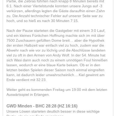
Partie, die Zebras führten nach knapp 8 Minuten bereits mit
6:1. Nach einer Viertelstunde konnten unsere Jungs auf -3
verkürzen, allerdings legten die Gäste daraufhin einen Zahn
zu. Die Anzahl technischer Fehler auf unserer Seite war zu
hoch, und so hieß es nach 30 Minuten 7:15.
Nach der Pause starteten die Gastgeber mit einem 3:0 Lauf,
und ein kleines Fünkchen Hoffnung machte sich im mit über
7500 Zuschauern gefüllten Dome breit… aber die Hypothek
der ersten Halbzeit war einfach viel zu hoch, zudem war die
Abwehr nach wie vor zu löchrig und die Abschlüsse landeten
viel zu oft in den Armen von Andy Wolf. In der 54. Minute hat
sich Wasi dann auch noch zu einem unnötigen Foul hinreißen
lassen, wodurch er eine blaue Karte bekam. Ob er in den
letzten beiden Spielen dieser Saison noch einmal eingreifen
kann, ist dadurch leider unwahrscheinlich… Kiel gewinnt am
Ende verdient mit 32:23.
Weiter geht es kommenden Freitag um 19:00 mit dem letzten
Auswärtsspiel in Erlangen.
GWD Minden - BHC 28:28 (HZ 16:16)
Unsere Löwen starteten deutlich besser in diese wichtige