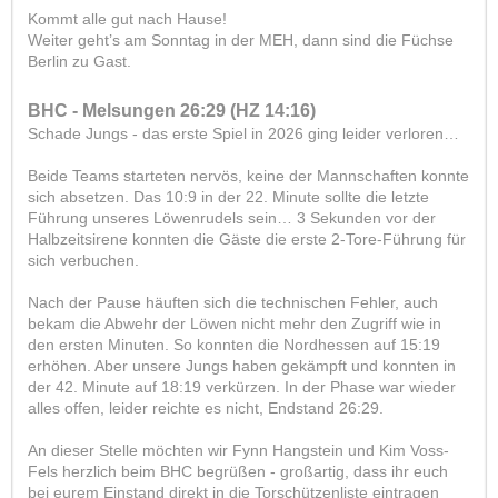
Kommt alle gut nach Hause!
Weiter geht’s am Sonntag in der MEH, dann sind die Füchse
Berlin zu Gast.
BHC - Melsungen 26:29 (HZ 14:16)
Schade Jungs - das erste Spiel in 2026 ging leider verloren…
Beide Teams starteten nervös, keine der Mannschaften konnte
sich absetzen. Das 10:9 in der 22. Minute sollte die letzte
Führung unseres Löwenrudels sein… 3 Sekunden vor der
Halbzeitsirene konnten die Gäste die erste 2-Tore-Führung für
sich verbuchen.
Nach der Pause häuften sich die technischen Fehler, auch
bekam die Abwehr der Löwen nicht mehr den Zugriff wie in
den ersten Minuten. So konnten die Nordhessen auf 15:19
erhöhen. Aber unsere Jungs haben gekämpft und konnten in
der 42. Minute auf 18:19 verkürzen. In der Phase war wieder
alles offen, leider reichte es nicht, Endstand 26:29.
An dieser Stelle möchten wir Fynn Hangstein und Kim Voss-
Fels herzlich beim BHC begrüßen - großartig, dass ihr euch
bei eurem Einstand direkt in die Torschützenliste eintragen