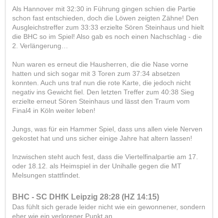
Als Hannover mit 32:30 in Führung gingen schien die Partie
schon fast entschieden, doch die Löwen zeigten Zähne! Den
Ausgleichstreffer zum 33:33 erzielte Sören Steinhaus und hielt
die BHC so im Spiel! Also gab es noch einen Nachschlag - die
2. Verlängerung…
Nun waren es erneut die Hausherren, die die Nase vorne
hatten und sich sogar mit 3 Toren zum 37:34 absetzen
konnten. Auch uns traf nun die rote Karte, die jedoch nicht
negativ ins Gewicht fiel. Den letzten Treffer zum 40:38 Sieg
erzielte erneut Sören Steinhaus und lässt den Traum vom
Final4 in Köln weiter leben!
Jungs, was für ein Hammer Spiel, dass uns allen viele Nerven
gekostet hat und uns sicher einige Jahre hat altern lassen!
Inzwischen steht auch fest, dass die Viertelfinalpartie am 17.
oder 18.12. als Heimspiel in der Unihalle gegen die MT
Melsungen stattfindet.
BHC - SC DHfK Leipzig 28:28 (HZ 14:15)
Das fühlt sich gerade leider nicht wie ein gewonnener, sondern
eher wie ein verlorener Punkt an…