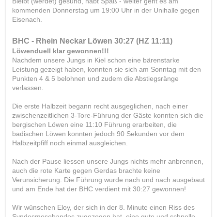
Bleibt (werdet) gesund, habt Spaß - weiter geht es am
kommenden Donnerstag um 19:00 Uhr in der Unihalle gegen
Eisenach.
BHC - Rhein Neckar Löwen 30:27 (HZ 11:11)
Löwenduell klar gewonnen!!!
Nachdem unsere Jungs in Kiel schon eine bärenstarke
Leistung gezeigt haben, konnten sie sich am Sonntag mit den
Punkten 4 & 5 belohnen und zudem die Abstiegsränge
verlassen.
Die erste Halbzeit begann recht ausgeglichen, nach einer
zwischenzeitlichen 3-Tore-Führung der Gäste konnten sich die
bergischen Löwen eine 11:10 Führung erarbeiten, die
badischen Löwen konnten jedoch 90 Sekunden vor dem
Halbzeitpfiff noch einmal ausgleichen.
Nach der Pause liessen unsere Jungs nichts mehr anbrennen,
auch die rote Karte gegen Gerdas brachte keine
Verunsicherung. Die Führung wurde nach und nach ausgebaut
und am Ende hat der BHC verdient mit 30:27 gewonnen!
Wir wünschen Eloy, der sich in der 8. Minute einen Riss des
Syndesmosebandes zugezogen hat, eine gute und schnelle