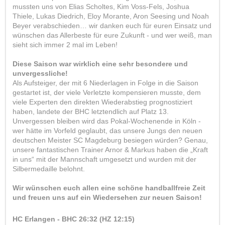
mussten uns von Elias Scholtes, Kim Voss-Fels, Joshua
Thiele, Lukas Diedrich, Eloy Morante, Aron Seesing und Noah
Beyer verabschieden… wir danken euch für euren Einsatz und
wünschen das Allerbeste für eure Zukunft - und wer weiß, man
sieht sich immer 2 mal im Leben!
Diese Saison war wirklich eine sehr besondere und
unvergessliche!
Als Aufsteiger, der mit 6 Niederlagen in Folge in die Saison
gestartet ist, der viele Verletzte kompensieren musste, dem
viele Experten den direkten Wiederabstieg prognostiziert
haben, landete der BHC letztendlich auf Platz 13.
Unvergessen bleiben wird das Pokal-Wochenende in Köln -
wer hätte im Vorfeld geglaubt, das unsere Jungs den neuen
deutschen Meister SC Magdeburg besiegen würden? Genau,
unsere fantastischen Trainer Arnor & Markus haben die „Kraft
in uns“ mit der Mannschaft umgesetzt und wurden mit der
Silbermedaille belohnt.
Wir wünschen euch allen eine schöne handballfreie Zeit
und freuen uns auf ein Wiedersehen zur neuen Saison!
HC Erlangen - BHC 26:32 (HZ 12:15)