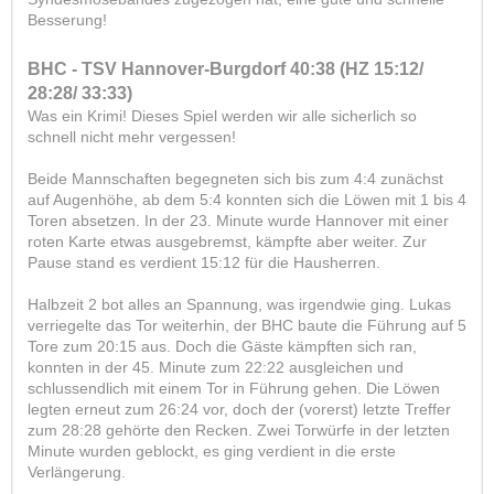
Besserung!
BHC - TSV Hannover-Burgdorf 40:38 (HZ 15:12/
28:28/ 33:33)
Was ein Krimi! Dieses Spiel werden wir alle sicherlich so
schnell nicht mehr vergessen!
Beide Mannschaften begegneten sich bis zum 4:4 zunächst
auf Augenhöhe, ab dem 5:4 konnten sich die Löwen mit 1 bis 4
Toren absetzen. In der 23. Minute wurde Hannover mit einer
roten Karte etwas ausgebremst, kämpfte aber weiter. Zur
Pause stand es verdient 15:12 für die Hausherren.
Halbzeit 2 bot alles an Spannung, was irgendwie ging. Lukas
verriegelte das Tor weiterhin, der BHC baute die Führung auf 5
Tore zum 20:15 aus. Doch die Gäste kämpften sich ran,
konnten in der 45. Minute zum 22:22 ausgleichen und
schlussendlich mit einem Tor in Führung gehen. Die Löwen
legten erneut zum 26:24 vor, doch der (vorerst) letzte Treffer
zum 28:28 gehörte den Recken. Zwei Torwürfe in der letzten
Minute wurden geblockt, es ging verdient in die erste
Verlängerung.