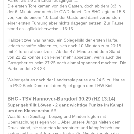
Partie, als sie am Ende rausgingen....
Die ersten Tore kamen von den Gästen, doch ab dem 3:3 in
der 6. Minute war auch die GWD dabei. Der BHC legte auf 5:8
vor, konnte einem 4:0-Lauf der Gäste und damit verbunden
einer ersten Führung aber nichts dagegen setzen. Zur Pause
stand es - glücklicherweise - 16:16.
Halbzeit zwei war nahezu ein Spiegelbild der ersten Hälfte,
jedoch schaffte Minden es, sich nach 10 Minuten zum 20:18
mit 2 Toren abzusetzen... Ab der 47. Minute und dem Stand
von 22:22 konnte sich keiner mehr absetzen, wenn auch die
Gastgeber es beim 27:25 noch einmal spannend machten. Die
Partie endete 28:28.
Weiter geht es nach der Länderspielpause am 24.5. zu Hause
im PSD Bank Dome mit dem Spiel gegen den THW Kiel
BHC - TSV Hannover-Burgdorf 30:29 (HZ 13:14)
Super gebrüllt Löwen - 2 ganz wichtige Punkte im Kampf
um den Klassenerhalt!!!
Was für ein Spieltag - Leipzig und Minden legten mit
Überraschungssiegen vor… Aber unsere Jungs hielten dem
Druck stand, sie starteten konzentriert und kämpferisch und
legten mit bis zu 3 Toren vor. In der 25. Minute konnten die