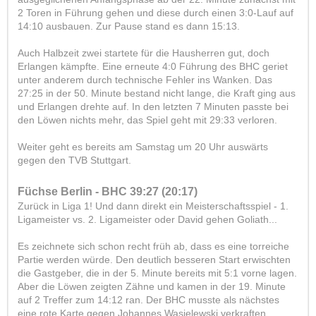
2 Toren in Führung gehen und diese durch einen 3:0-Lauf auf
14:10 ausbauen. Zur Pause stand es dann 15:13.
Auch Halbzeit zwei startete für die Hausherren gut, doch
Erlangen kämpfte. Eine erneute 4:0 Führung des BHC geriet
unter anderem durch technische Fehler ins Wanken. Das
27:25 in der 50. Minute bestand nicht lange, die Kraft ging aus
und Erlangen drehte auf. In den letzten 7 Minuten passte bei
den Löwen nichts mehr, das Spiel geht mit 29:33 verloren.
Weiter geht es bereits am Samstag um 20 Uhr auswärts
gegen den TVB Stuttgart.
Füchse Berlin - BHC 39:27 (20:17)
Zurück in Liga 1! Und dann direkt ein Meisterschaftsspiel - 1.
Ligameister vs. 2. Ligameister oder David gehen Goliath...
Es zeichnete sich schon recht früh ab, dass es eine torreiche
Partie werden würde. Den deutlich besseren Start erwischten
die Gastgeber, die in der 5. Minute bereits mit 5:1 vorne lagen.
Aber die Löwen zeigten Zähne und kamen in der 19. Minute
auf 2 Treffer zum 14:12 ran. Der BHC musste als nächstes
eine rote Karte gegen Johannes Wasielewski verkraften,