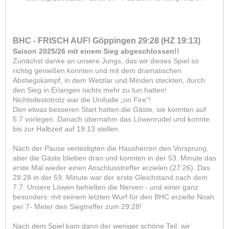
BHC - FRISCH AUF! Göppingen 29:28 (HZ 19:13)
Saison 2025/26 mit einem Sieg abgeschlossen!!
Zunächst danke an unsere Jungs, das wir dieses Spiel so
richtig genießen konnten und mit dem dramatischen
Abstiegskampf, in dem Wetzlar und Minden steckten, durch
den Sieg in Erlangen nichts mehr zu tun hatten!
Nichtsdestotrotz war die Unihalle „on Fire“!
Den etwas besseren Start hatten die Gäste, sie konnten auf
5:7 vorlegen. Danach übernahm das Löwenrudel und konnte
bis zur Halbzeit auf 19:13 stellen.
Nach der Pause verteidigten die Hausherren den Vorsprung,
aber die Gäste blieben dran und konnten in der 53. Minute das
erste Mal wieder einen Anschlusstreffer erzielen (27:26). Das
28:28 in der 59. Minute war der erste Gleichstand nach dem
7:7. Unsere Löwen behielten die Nerven - und einer ganz
besonders: mit seinem letzten Wurf für den BHC erzielte Noah
per 7- Meter den Siegtreffer zum 29:28!
Nach dem Spiel kam dann der weniger schöne Teil, wir